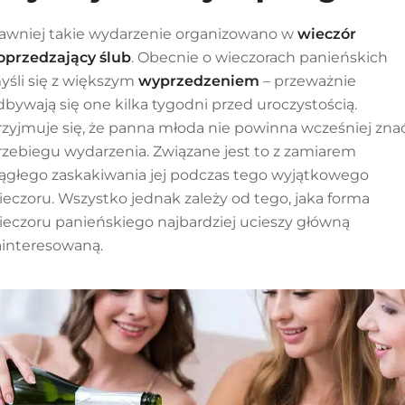
awniej takie wydarzenie organizowano w
wieczór
oprzedzający ślub
. Obecnie o wieczorach panieńskich
yśli się z większym
wyprzedzeniem
– przeważnie
dbywają się one kilka tygodni przed uroczystością.
rzyjmuje się, że panna młoda nie powinna wcześniej zna
rzebiegu wydarzenia. Związane jest to z zamiarem
iągłego zaskakiwania jej podczas tego wyjątkowego
ieczoru. Wszystko jednak zależy od tego, jaka forma
ieczoru panieńskiego najbardziej ucieszy główną
ainteresowaną.