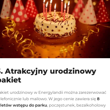
3. Atrakcyjny urodzinowy
pakiet
akiet urodzinowy w Energylandii można zarezerwować
elefonicznie lub mailowo. W jego cenie zawiera się
8
iletów wstępu do parku
, poczęstunek, bezalkoholowy