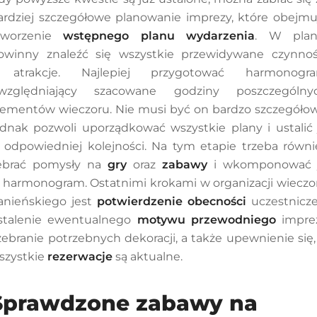
ardziej szczegółowe planowanie imprezy, które obejmu
tworzenie
wstępnego planu wydarzenia
. W plan
owinny znaleźć się wszystkie przewidywane czynnoś
 atrakcje. Najlepiej przygotować harmonogr
względniający szacowane godziny poszczególny
lementów wieczoru. Nie musi być on bardzo szczegółow
ednak pozwoli uporządkować wszystkie plany i ustalić 
 odpowiedniej kolejności. Na tym etapie trzeba równi
ebrać pomysły na
gry
oraz
zabawy
i wkomponować 
 harmonogram. Ostatnimi krokami w organizacji wieczo
anieńskiego jest
potwierdzenie obecności
uczestnicze
stalenie ewentualnego
motywu przewodniego
impre
 zebranie potrzebnych dekoracji, a także upewnienie się, 
szystkie
rezerwacje
są aktualne.
Sprawdzone zabawy na