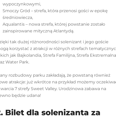
wypoczynkowymi,
Smoczy Gród – strefa, która przenosi gości w epokę
średniowiecza,
Aqualantis – nowa strefa, której powstanie zostało
zainspirowane mityczną Atlantydą.
zięki tak dużej różnorodności solenizant i jego goście
ogą korzystać z atrakcji w różnych strefach tematycznyc
akich jak Bajkolandia, Strefa Familijna, Strefa Ekstremaln
raz Water Park.
lany rozbudowy parku zakładają, że powstaną również
owe atrakcje: już wkrótce na przykład możemy oczekiwa
twarcia 7 strefy Sweet Valley. Urodzinowa zabawa na
ewno będzie udana!
. Bilet dla solenizanta za