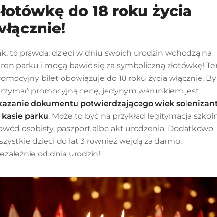
złotówkę do 18 roku życia
włącznie!
ak, to prawda, dzieci w dniu swoich urodzin wchodzą na
eren parku i mogą bawić się za symboliczną złotówkę! Te
romocyjny bilet
obowiązuje do 18 roku życia włącznie. By
trzymać promocyjną cenę,
jedynym warunkiem jest
kazanie dokumentu potwierdzającego wiek solenizan
 kasie parku
. Może to być na przykład legitymacja szkoln
owód osobisty, paszport albo akt urodzenia. Dodatkowo
szystkie dzieci do lat 3 również wejdą za darmo,
iezależnie od dnia urodzin!