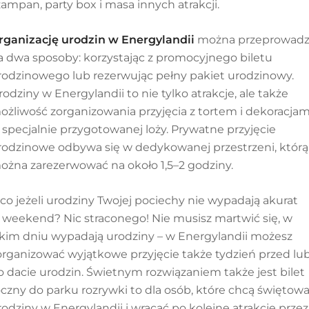
zampan, party box i masa innych atrakcji.
rganizację urodzin w Energylandii
można przeprowadz
a dwa sposoby: korzystając z promocyjnego biletu
rodzinowego lub rezerwując pełny pakiet urodzinowy.
rodziny w Energylandii to nie tylko atrakcje, ale także
ożliwość zorganizowania przyjęcia z tortem i dekoracjam
 specjalnie przygotowanej loży. Prywatne przyjęcie
rodzinowe odbywa się w dedykowanej przestrzeni, którą
ożna zarezerwować na około 1,5–2 godziny.
 co jeżeli urodziny Twojej pociechy nie wypadają akurat
 weekend? Nic straconego!
Nie musisz martwić się, w
akim dniu wypadają urodziny – w Energylandii możesz
organizować wyjątkowe przyjęcie także tydzień przed lu
o dacie urodzin. Świetnym rozwiązaniem także jest bilet
oczny do parku rozrywki to dla osób, które chcą świętow
rodziny w Energylandii i wracać po kolejne atrakcje przez