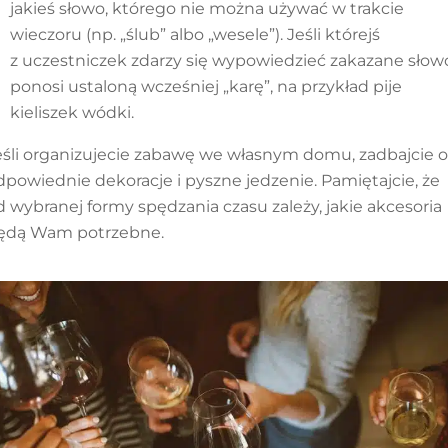
jakieś słowo, którego nie można używać w trakcie
wieczoru (np. „ślub” albo „wesele”). Jeśli którejś
z uczestniczek zdarzy się wypowiedzieć zakazane słow
ponosi ustaloną wcześniej „karę”, na przykład pije
kieliszek wódki.
eśli organizujecie zabawę we własnym domu, zadbajcie o
dpowiednie dekoracje i pyszne jedzenie. Pamiętajcie, że
d wybranej formy spędzania czasu zależy, jakie akcesoria
ędą Wam potrzebne.