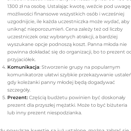
1300 zł na osobę. Ustalając kwotę, weźcie pod uwagę
możliwości finansowe wszystkich osób i wcześniej
uzgodnijcie, ile każda uczestniczka może wydać, aby
uniknąć nieporozumień. Cena zależy też od liczby
uczestniczek oraz wybranych atrakcji, a bardziej
wyszukane opcje podnoszą koszt. Panna młoda nie
powinna dokładać się do organizacji, bo to prezent o
przyjaciółek.
Komunikacja
: Stworzenie grupy na popularnym
komunikatorze ułatwi szybkie przekazywanie ustaleń
gdy koleżanki panny młodej będą dogadywać
szczegóły.
Prezent:
Częścią budżetu powinien być doskonały
prezent dla przyszłej mężatki. Może to być biżuteria
lub inny prezent niespodzianka.
dy powyższe kwestie są już ustalone, można zabrać się 