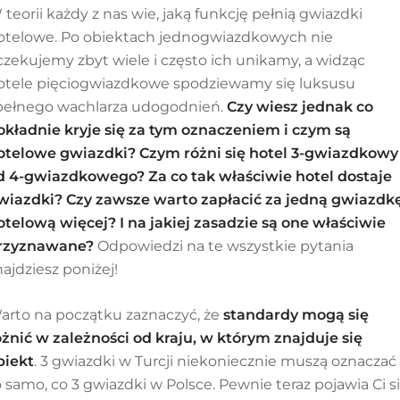
 teorii każdy z nas wie, jaką funkcję pełnią gwiazdki
otelowe. Po obiektach jednogwiazdkowych nie
czekujemy zbyt wiele i często ich unikamy, a widząc
otele pięciogwiazdkowe
spodziewamy się luksusu
 pełnego wachlarza udogodnień.
Czy wiesz jednak co
okładnie kryje się za tym oznaczeniem
i czym są
otelowe gwiazdki
? Czym różni się hotel 3-gwiazdkowy
d 4-gwiazdkowego?
Za co tak właściwie hotel dostaje
wiazdki?
Czy zawsze warto zapłacić za jedną gwiazdk
otelową
więcej? I na jakiej zasadzie są one właściwie
rzyznawane?
Odpowiedzi na te wszystkie pytania
najdziesz poniżej!
arto na początku zaznaczyć, że
standardy mogą się
óżnić w zależności od kraju, w którym znajduje się
biekt
. 3 gwiazdki w Turcji niekoniecznie muszą oznaczać
o samo, co 3 gwiazdki w Polsce. Pewnie teraz pojawia Ci s