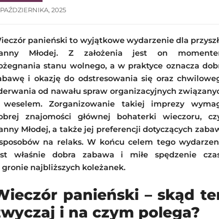
 PAŹDZIERNIKA, 2025
ieczór panieński to wyjątkowe wydarzenie dla przyszł
anny Młodej. Z założenia jest on moment
ożegnania stanu wolnego, a w praktyce oznacza dob
abawę i okazję do odstresowania się oraz chwilowe
derwania od nawału spraw organizacyjnych związany
 weselem. Zorganizowanie takiej imprezy wyma
obrej znajomości głównej bohaterki wieczoru, czy
anny Młodej, a także jej preferencji dotyczących zaba
 sposobów na relaks. W końcu celem tego wydarzen
est właśnie dobra zabawa i miłe spędzenie cza
 gronie najbliższych koleżanek.
Wieczór panieński – skąd te
zwyczaj i na czym polega?