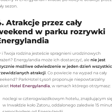
ały sezon.
4. Atrakcje przez cały
weekend w parku rozrywki
Energylandia
y i Twoja rodzina jesteście spragnieni urodzinowych
rażeń? Energylandia może ich dostarczyć, ale
nie jest
izycznie możliwe odwiedzenie w jeden dzień wszystki
rzewidzianych atrakcji
. Co powiecie na wypad na cały
eekend? ParkHotel Łysoń proponuje niepowtarzalny
akiet
Hotel Energylandia
, w ramach którego otrzymasz:
noclegi w czterogwiazdkowym hotelu, znajdującym si
w Inwałdzie koło Zatoru, oddalonego zaledwie 15 minu
samochodem od Energylandii,