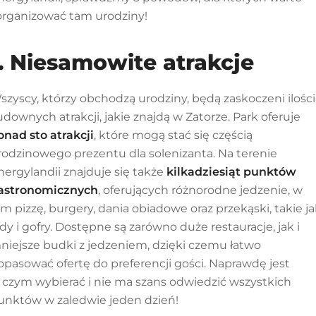
organizować tam urodziny!
1. Niesamowite atrakcje
szyscy, którzy obchodzą urodziny, będą zaskoczeni ilości
udownych atrakcji, jakie znajdą w Zatorze.
Park oferuje
onad sto atrakcji
, które mogą stać się częścią
rodzinowego prezentu dla solenizanta. Na terenie
nergylandii znajduje się także
kilkadziesiąt punktów
astronomicznych
, oferujących różnorodne jedzenie, w
ym pizzę, burgery, dania obiadowe oraz przekąski, takie j
ody i gofry. Dostępne są zarówno duże restauracje, jak i
niejsze budki z jedzeniem, dzięki czemu łatwo
opasować ofertę do preferencji gości.
Naprawdę jest
 czym wybierać i nie ma szans odwiedzić wszystkich
unktów w zaledwie jeden dzień!