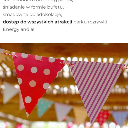
śniadanie w formie bufetu,
smakowite obiadokolacje,
dostęp do wszystkich atrakcji
parku rozrywki
Energylandia!