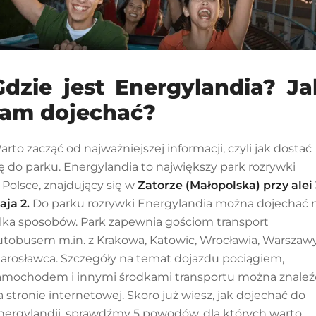
Gdzie jest Energylandia? Ja
tam dojechać?
arto zacząć od najważniejszej informacji, czyli jak dostać
ię do parku. Energylandia to największy park rozrywki
 Polsce, znajdujący się w
Zatorze (Małopolska) przy alei 
aja 2.
Do parku rozrywki Energylandia można dojechać 
ilka sposobów. Park zapewnia gościom transport
utobusem m.in. z Krakowa, Katowic, Wrocławia, Warszaw
 Jarosławca. Szczegóły na temat dojazdu pociągiem,
amochodem i innymi środkami transportu można znaleź
a stronie internetowej. Skoro już wiesz, jak dojechać do
nergylandii, sprawdźmy 5 powodów, dla których warto