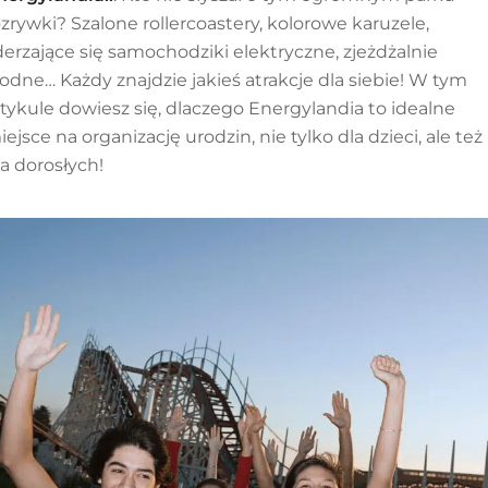
ozrywki? Szalone rollercoastery, kolorowe karuzele,
derzające się samochodziki elektryczne, zjeżdżalnie
odne… Każdy znajdzie jakieś atrakcje dla siebie! W tym
rtykule dowiesz się, dlaczego Energylandia to idealne
iejsce na organizację urodzin, nie tylko dla dzieci, ale też
la dorosłych!