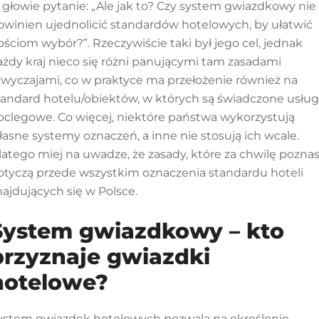
 głowie pytanie: „Ale jak to? Czy system gwiazdkowy nie
owinien ujednolicić standardów
hotelowych
, by ułatwić
ościom wybór?”. Rzeczywiście taki był jego cel, jednak
ażdy kraj nieco się różni panującymi tam zasadami
 zwyczajami, co w praktyce ma przełożenie również na
tandard
hotelu/
obiektów,
w których są świadczone usług
oclegowe
. Co więcej, niektóre państwa wykorzystują
łasne systemy oznaczeń, a inne nie stosują ich wcale.
latego miej na uwadze, że zasady, które za chwilę poznas
otyczą przede wszystkim
oznaczenia standardu hoteli
najdujących się w Polsce.
System gwiazdkowy –
kto
przyznaje gwiazdki
hotelowe?
ystem gwiazdek hotelowych pozwala na określenie