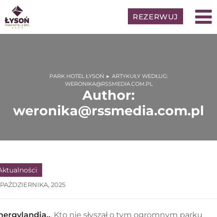
Skip
to
REZERWUJ
content
PARK HOTEL ŁYSOŃ
ARTYKUŁY WEDŁUG:
WERONIKA@RSSMEDIA.COM.PL
Author:
weronika@rssmedia.com.pl
Aktualności
 PAŹDZIERNIKA, 2025
nergylandia..
. Kto nie słyszał o tym ogromnym parku