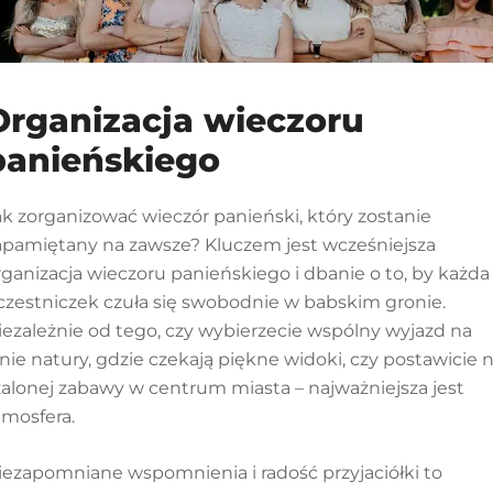
Organizacja wieczoru
panieńskiego
ak zorganizować wieczór panieński, który zostanie
apamiętany na zawsze? Kluczem jest wcześniejsza
rganizacja wieczoru panieńskiego i dbanie o to, by każda
czestniczek czuła się swobodnie w babskim gronie.
iezależnie od tego, czy wybierzecie wspólny wyjazd na
onie natury, gdzie czekają piękne widoki, czy postawicie 
zalonej zabawy w centrum miasta – najważniejsza jest
tmosfera.
iezapomniane wspomnienia i radość przyjaciółki to