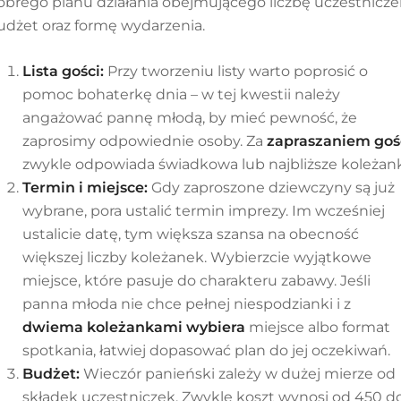
obrego planu działania obejmującego liczbę uczestnicze
udżet oraz formę wydarzenia.
Lista gości:
Przy tworzeniu listy warto poprosić o
pomoc bohaterkę dnia – w tej kwestii należy
angażować pannę młodą, by mieć pewność, że
zaprosimy odpowiednie osoby. Za
zapraszaniem goś
zwykle odpowiada świadkowa lub najbliższe koleżank
Termin i miejsce:
Gdy zaproszone dziewczyny są już
wybrane, pora ustalić termin imprezy. Im wcześniej
ustalicie datę, tym większa szansa na obecność
większej liczby koleżanek. Wybierzcie wyjątkowe
miejsce, które pasuje do charakteru zabawy. Jeśli
panna młoda nie chce pełnej niespodzianki i z
dwiema koleżankami wybiera
miejsce albo format
spotkania, łatwiej dopasować plan do jej oczekiwań.
Budżet:
Wieczór panieński zależy w dużej mierze od
składek uczestniczek. Zwykle koszt wynosi od 450 d