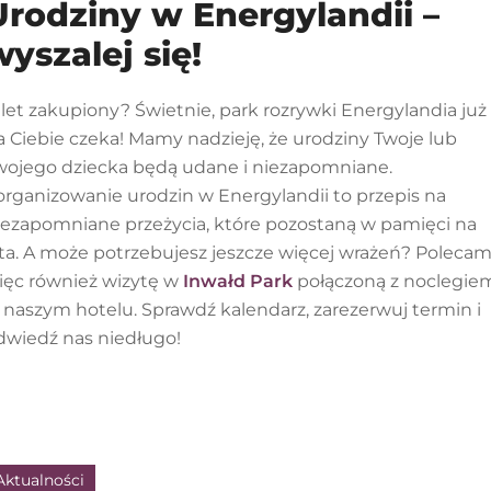
Urodziny w Energylandii –
wyszalej się!
ilet zakupiony? Świetnie, park rozrywki Energylandia już
a Ciebie czeka! Mamy nadzieję, że urodziny Twoje lub
wojego dziecka będą udane i niezapomniane
.
organizowanie urodzin w Energylandii to przepis na
iezapomniane przeżycia, które pozostaną w pamięci na
ta.
A może potrzebujesz jeszcze więcej wrażeń? Poleca
ięc również wizytę w
Inwałd Park
połączoną z noclegie
 naszym hotelu.
Sprawdź kalendarz, zarezerwuj termin i
dwiedź nas niedługo!
Aktualności