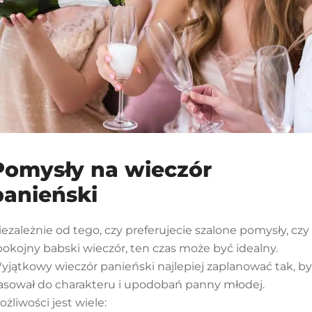
Pomysły na wieczór
panieński
iezależnie od tego, czy preferujecie szalone pomysły, czy
pokojny babski wieczór, ten czas może być idealny.
yjątkowy wieczór panieński najlepiej zaplanować tak, by
asował do charakteru i upodobań panny młodej.
ożliwości jest wiele: